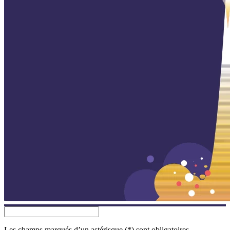
Les champs marqués d’un astérisque (*) sont obligatoires.